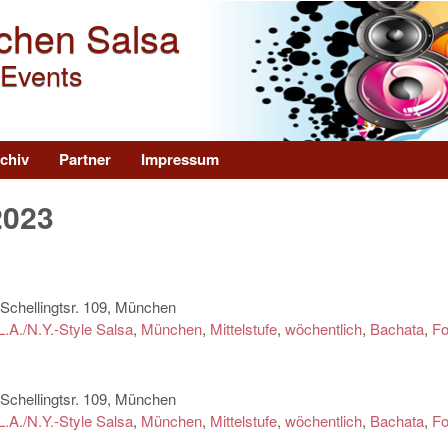
Direkt zum Inhalt
chen Salsa
 Events
chiv
Partner
Impressum
2023
chellingtsr. 109, München
L.A./N.Y.-Style Salsa
,
München
,
Mittelstufe
,
wöchentlich
,
Bachata
,
Fo
chellingtsr. 109, München
L.A./N.Y.-Style Salsa
,
München
,
Mittelstufe
,
wöchentlich
,
Bachata
,
Fo