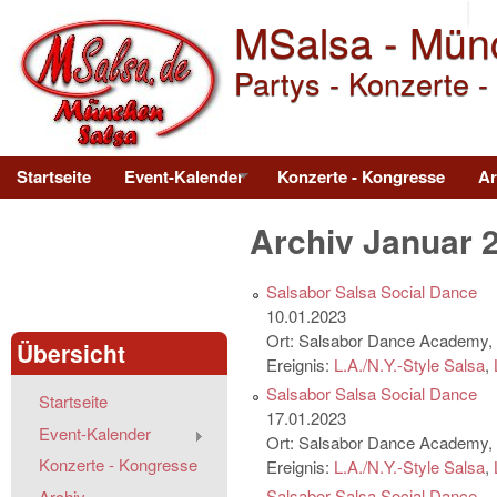
MSalsa - Mün
Partys - Konzerte -
Main menu
Startseite
Event-Kalender
Konzerte - Kongresse
Ar
Archiv Januar 
Salsabor Salsa Social Dance
10.01.2023
Ort:
Salsabor Dance Academy, S
Übersicht
Ereignis:
L.A./N.Y.-Style Salsa
,
Salsabor Salsa Social Dance
Startseite
17.01.2023
Event-Kalender
Ort:
Salsabor Dance Academy, S
Konzerte - Kongresse
Ereignis:
L.A./N.Y.-Style Salsa
,
Salsabor Salsa Social Dance
Archiv