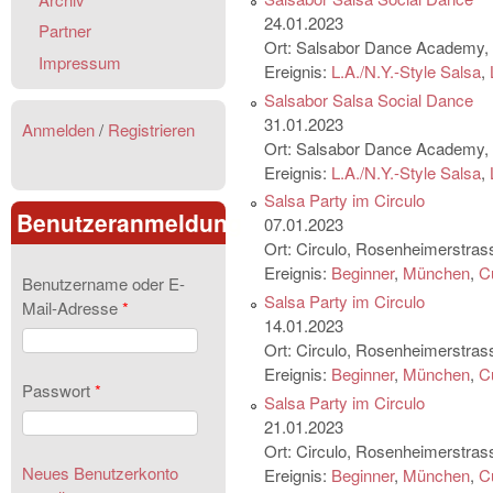
24.01.2023
Partner
Ort:
Salsabor Dance Academy, S
Impressum
Ereignis:
L.A./N.Y.-Style Salsa
,
Salsabor Salsa Social Dance
31.01.2023
Anmelden
/
Registrieren
Ort:
Salsabor Dance Academy, S
Ereignis:
L.A./N.Y.-Style Salsa
,
Salsa Party im Circulo
Benutzeranmeldung
07.01.2023
Ort:
Circulo, Rosenheimerstra
Ereignis:
Beginner
,
München
,
C
Benutzername oder E-
Salsa Party im Circulo
Mail-Adresse
*
14.01.2023
Ort:
Circulo, Rosenheimerstra
Ereignis:
Beginner
,
München
,
C
Passwort
*
Salsa Party im Circulo
21.01.2023
Ort:
Circulo, Rosenheimerstra
Neues Benutzerkonto
Ereignis:
Beginner
,
München
,
C