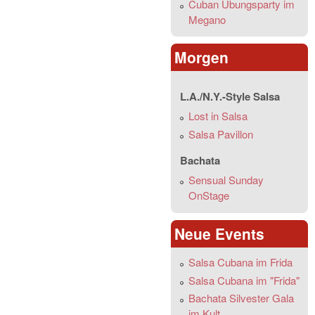
Cuban Übungsparty im
Megano
Morgen
L.A./N.Y.-Style Salsa
Lost in Salsa
Salsa Pavillon
Bachata
Sensual Sunday
OnStage
Neue Events
Salsa Cubana im Frida
Salsa Cubana im "Frida"
Bachata Silvester Gala
im Kult