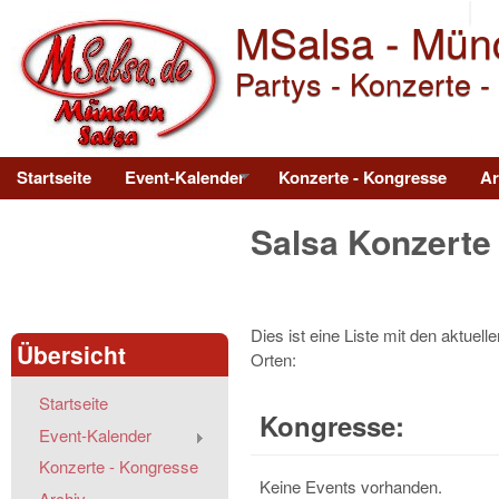
MSalsa - Mün
Partys - Konzerte -
Main menu
Startseite
Event-Kalender
Konzerte - Kongresse
Ar
Salsa Konzerte
Dies ist eine Liste mit den aktu
Übersicht
Orten:
Startseite
Kongresse:
Event-Kalender
Konzerte - Kongresse
Keine Events vorhanden.
Archiv