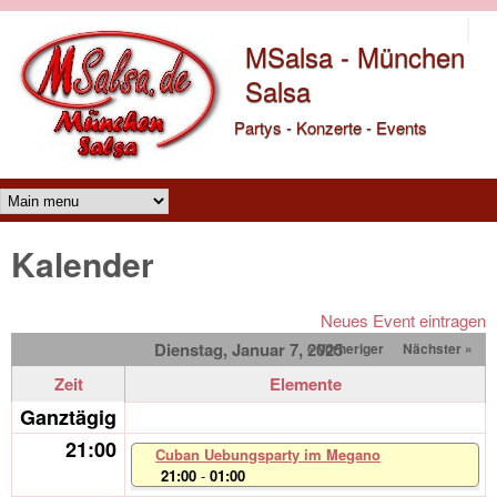
Direkt zum Inhalt
MSalsa - München
Salsa
Partys - Konzerte - Events
Main menu
Kalender
Neues Event eintragen
Dienstag, Januar 7, 2025
« Vorheriger
Nächster »
Zeit
Elemente
Ganztägig
21:00
Cuban Uebungsparty im Megano
21:00
-
01:00