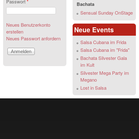
Passwort
*
Bachata
Sensual Sunday OnStage
Neues Benutzerkonto
Neue Events
erstellen
Neues Passwort anfordern
Salsa Cubana im Frida
Salsa Cubana im "Frida"
Bachata Silvester Gala
im Kult
Silvester Mega Party im
Megano
Lost in Salsa