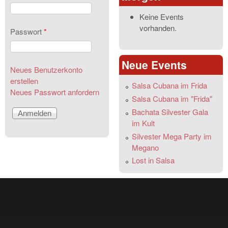
Keine Events
vorhanden.
Passwort
*
Neue Events
Neues Benutzerkonto
erstellen
Salsa Cubana im Frida
Neues Passwort anfordern
Salsa Cubana im "Frida"
Bachata Silvester Gala
im Kult
Silvester Mega Party im
Megano
Lost in Salsa