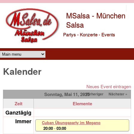
Direkt zum Inhalt
MSalsa - München
Salsa
Partys - Konzerte - Events
Main menu
Kalender
Neues Event eintragen
Sonntag, Mai 11, 2025
« Vorheriger
Nächster »
Zeit
Elemente
Ganztägig
Immer
Cuban Übungsparty im Megano
20:00
-
03:00