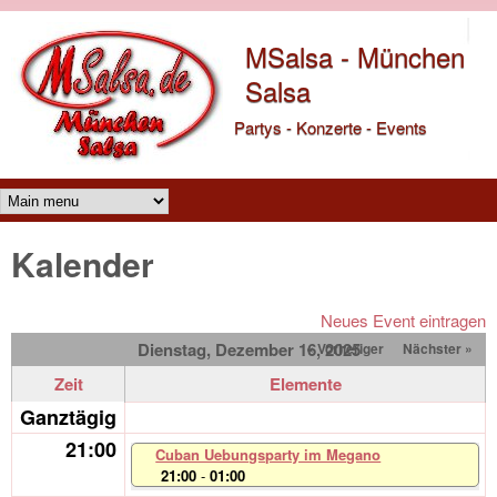
Direkt zum Inhalt
MSalsa - München
Salsa
Partys - Konzerte - Events
Main menu
Kalender
Neues Event eintragen
Dienstag, Dezember 16, 2025
« Vorheriger
Nächster »
Zeit
Elemente
Ganztägig
21:00
Cuban Uebungsparty im Megano
21:00
-
01:00