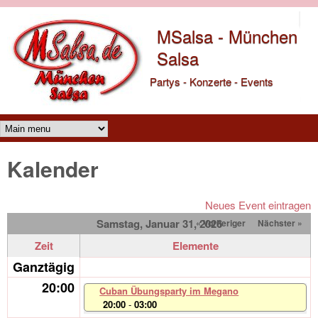
Direkt zum Inhalt
MSalsa - München
Salsa
Partys - Konzerte - Events
Main menu
Kalender
Neues Event eintragen
Samstag, Januar 31, 2026
« Vorheriger
Nächster »
Zeit
Elemente
Ganztägig
20:00
Cuban Übungsparty im Megano
20:00
-
03:00