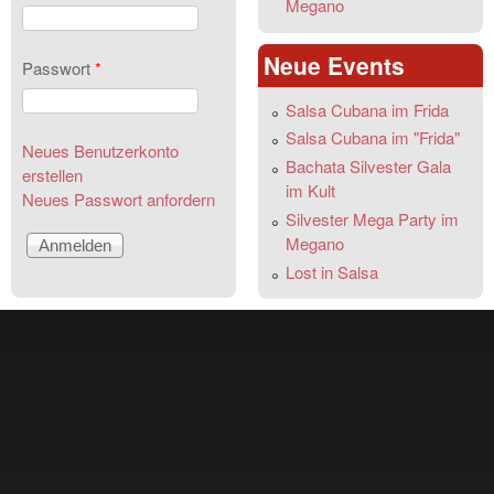
Megano
Neue Events
Passwort
*
Salsa Cubana im Frida
Salsa Cubana im "Frida"
Neues Benutzerkonto
Bachata Silvester Gala
erstellen
im Kult
Neues Passwort anfordern
Silvester Mega Party im
Megano
Lost in Salsa