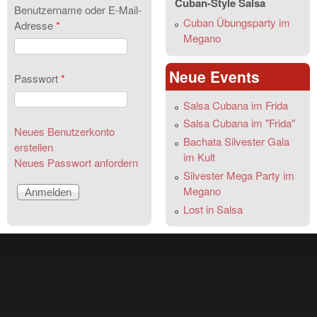
Cuban-Style Salsa
Benutzername oder E-Mail-
Cuban Übungsparty im
Adresse
*
Megano
Neue Events
Passwort
*
Salsa Cubana im Frida
Salsa Cubana im "Frida"
Neues Benutzerkonto
Bachata Silvester Gala
erstellen
im Kult
Neues Passwort anfordern
Silvester Mega Party im
Megano
Lost in Salsa