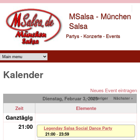
Direkt zum Inhalt
MSalsa - München
Salsa
Partys - Konzerte - Events
Main menu
Kalender
Neues Event eintragen
Dienstag, Februar 3, 2026
« Vorheriger
Nächster »
Zeit
Elemente
Ganztägig
21:00
Legenday Salsa Social Dance Party
21:00
-
23:59