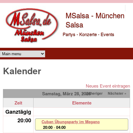
Direkt zum Inhalt
MSalsa - München
Salsa
Partys - Konzerte - Events
Main menu
Kalender
Neues Event eintragen
Samstag, März 28, 2026
« Vorheriger
Nächster »
Zeit
Elemente
Ganztägig
20:00
Cuban Übungsparty im Megano
20:00
-
04:00