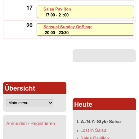
17
Salsa Pavillon
17:00
-
21:00
20
Sensual Sunday OnStage
20:00
-
23:30
Übersicht
Heute
L.A./N.Y.-Style Salsa
Anmelden
/
Registrieren
Lost in Salsa
Salsa Pavillon