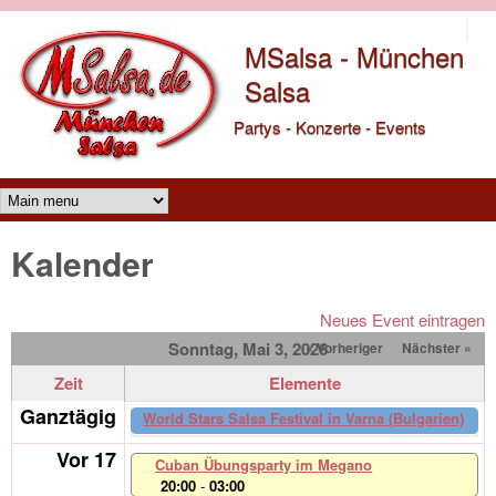
Direkt zum Inhalt
MSalsa - München
Salsa
Partys - Konzerte - Events
Main menu
Kalender
Neues Event eintragen
Sonntag, Mai 3, 2026
« Vorheriger
Nächster »
Zeit
Elemente
Ganztägig
World Stars Salsa Festival in Varna (Bulgarien)
00:00
-
23:59
Vor 17
Cuban Übungsparty im Megano
20:00
-
03:00