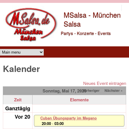
Direkt zum Inhalt
MSalsa - München
Salsa
Partys - Konzerte - Events
Main menu
Kalender
Neues Event eintragen
Sonntag, Mai 17, 2026
« Vorheriger
Nächster »
Zeit
Elemente
Ganztägig
Vor 20
Cuban Übungsparty im Megano
20:00
-
03:00