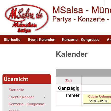
MSalsa - Mün
Partys - Konzerte -
Main menu
Startseite
Event-Kalender
Konzerte - Kongresse
Ar
Kalender
Übersicht
Zeit
Ganztägig
Startseite
Immer
Cuban Uebung
Event-Kalender
21:00
-
01:00
Konzerte - Kongresse
Archiv