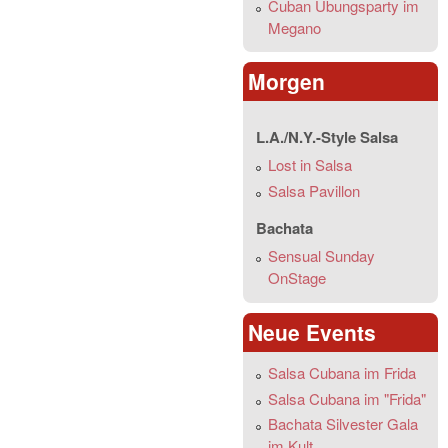
Cuban Übungsparty im
Megano
Morgen
L.A./N.Y.-Style Salsa
Lost in Salsa
Salsa Pavillon
Bachata
Sensual Sunday
OnStage
Neue Events
Salsa Cubana im Frida
Salsa Cubana im "Frida"
Bachata Silvester Gala
im Kult