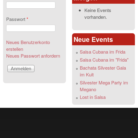
Keine Events
vorhanden.
Passwort
*
Neue Events
Neues Benutzerkonto
erstellen
Salsa Cubana im Frida
Neues Passwort anfordern
Salsa Cubana im "Frida"
Bachata Silvester Gala
im Kult
Silvester Mega Party im
Megano
Lost in Salsa