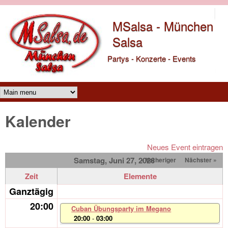
Direkt zum Inhalt
MSalsa - München
Salsa
Partys - Konzerte - Events
Main menu
Kalender
Neues Event eintragen
Samstag, Juni 27, 2026
« Vorheriger
Nächster »
Zeit
Elemente
Ganztägig
20:00
Cuban Übungsparty im Megano
20:00
-
03:00