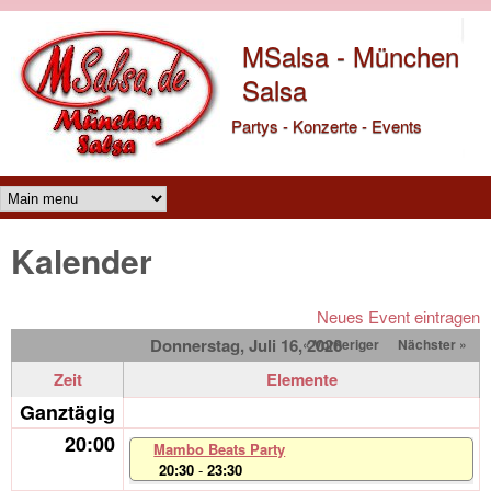
Direkt zum Inhalt
MSalsa - München
Salsa
Partys - Konzerte - Events
Main menu
Kalender
Neues Event eintragen
Donnerstag, Juli 16, 2026
« Vorheriger
Nächster »
Zeit
Elemente
Ganztägig
20:00
Mambo Beats Party
20:30
-
23:30