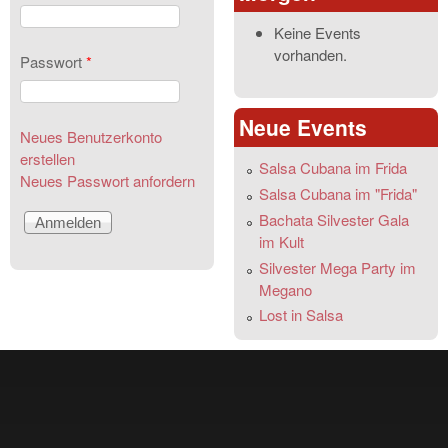
Keine Events
vorhanden.
Passwort
*
Neue Events
Neues Benutzerkonto
erstellen
Salsa Cubana im Frida
Neues Passwort anfordern
Salsa Cubana im "Frida"
Bachata Silvester Gala
im Kult
Silvester Mega Party im
Megano
Lost in Salsa