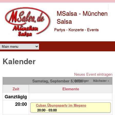
Direkt zum Inhalt
MSalsa - München
Salsa
Partys - Konzerte - Events
Main menu
Kalender
Neues Event eintragen
Samstag, September 5, 2026
« Vorheriger
Nächster »
Zeit
Elemente
Ganztägig
20:00
Cuban Übungsparty im Megano
20:00
-
03:00