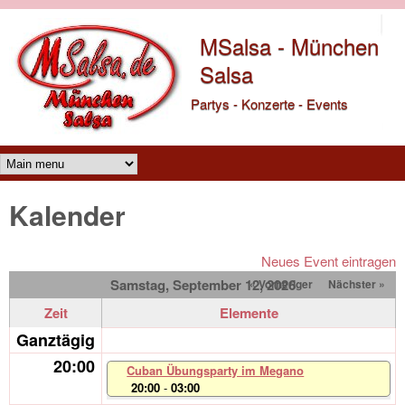
Direkt zum Inhalt
MSalsa - München
Salsa
Partys - Konzerte - Events
Main menu
Kalender
Neues Event eintragen
Samstag, September 12, 2026
« Vorheriger
Nächster »
Zeit
Elemente
Ganztägig
20:00
Cuban Übungsparty im Megano
20:00
-
03:00