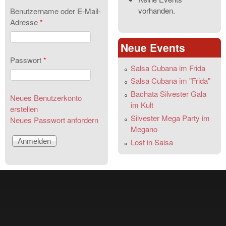
vorhanden.
Benutzername oder E-Mail-
Adresse
*
Neue Events
Passwort
*
Salsa Cubana im Frida
Salsa Cubana im "Frida"
Bachata Silvester Gala
Neues Benutzerkonto
im Kult
erstellen
Silvester Mega Party im
Neues Passwort anfordern
Megano
Lost in Salsa