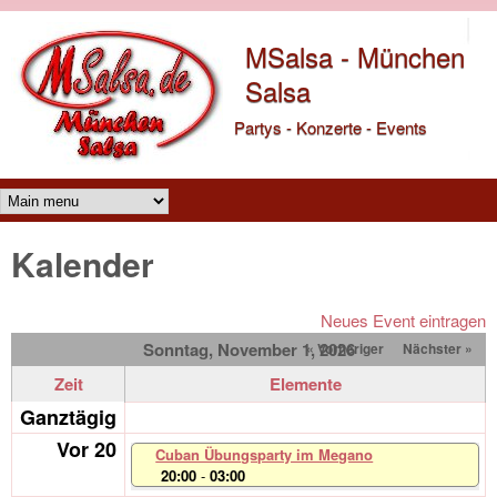
Direkt zum Inhalt
MSalsa - München
Salsa
Partys - Konzerte - Events
Main menu
Kalender
Neues Event eintragen
Sonntag, November 1, 2026
« Vorheriger
Nächster »
Zeit
Elemente
Ganztägig
Vor 20
Cuban Übungsparty im Megano
20:00
-
03:00