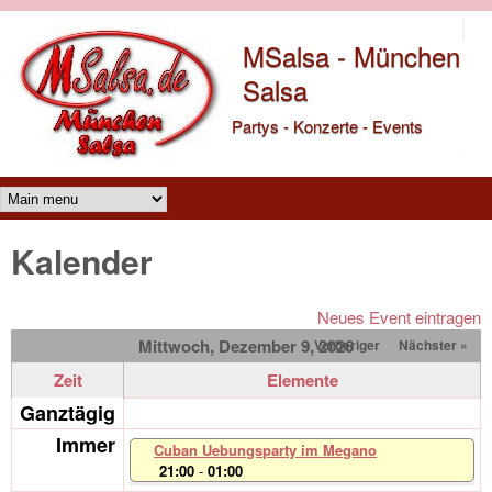
Direkt zum Inhalt
MSalsa - München
Salsa
Partys - Konzerte - Events
Main menu
Kalender
Neues Event eintragen
Mittwoch, Dezember 9, 2026
« Vorheriger
Nächster »
Zeit
Elemente
Ganztägig
Immer
Cuban Uebungsparty im Megano
21:00
-
01:00