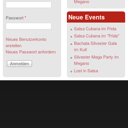
Megano
Neue Events
Passwort
*
Salsa Cubana im Frida
Salsa Cubana im "Frida"
Neues Benutzerkonto
Bachata Silvester Gala
erstellen
im Kult
Neues Passwort anfordern
Silvester Mega Party im
Megano
Lost in Salsa