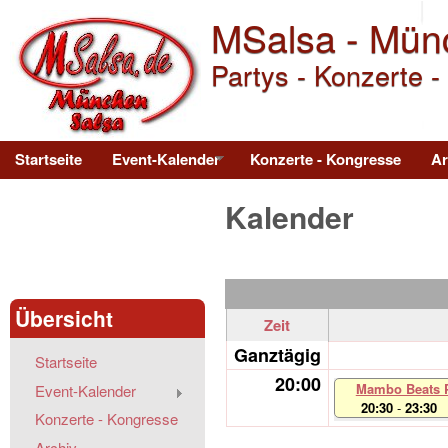
MSalsa - Mün
Partys - Konzerte -
Main menu
Startseite
Event-Kalender
Konzerte - Kongresse
Ar
Kalender
Übersicht
Zeit
Ganztägig
Startseite
20:00
Mambo Beats P
Event-Kalender
20:30
-
23:30
Konzerte - Kongresse
Archiv