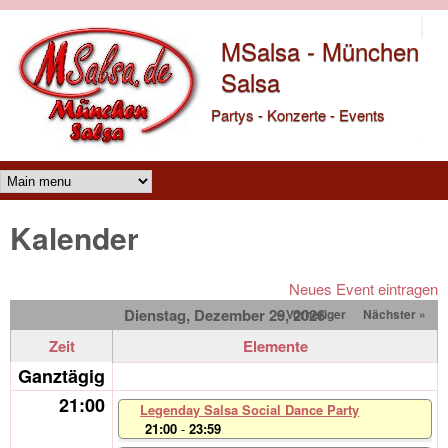
Direkt zum Inhalt
MSalsa - München
Salsa
Partys - Konzerte - Events
Main menu
Kalender
Neues Event eintragen
Dienstag, Dezember 29, 2026
« Vorheriger
Nächster »
Zeit
Elemente
Ganztägig
21:00
Legenday Salsa Social Dance Party
21:00
-
23:59