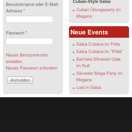
Cuban-Style Salsa
Benutzername oder E-Mail-
Cuban Übungsparty im
Adresse
*
Megano
Neue Events
Passwort
*
Salsa Cubana im Frida
Salsa Cubana im "Frida"
Neues Benutzerkonto
Bachata Silvester Gala
erstellen
im Kult
Neues Passwort anfordern
Silvester Mega Party im
Megano
Lost in Salsa