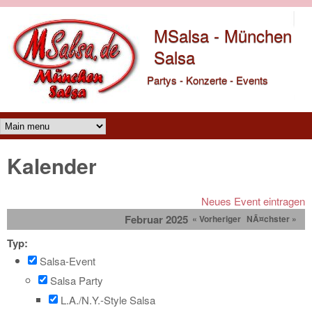
Direkt zum Inhalt
MSalsa - München
Salsa
Partys - Konzerte - Events
Main menu
Kalender
Neues Event eintragen
Februar 2025
« Vorheriger
NÃ¤chster »
Typ:
Salsa-Event
Salsa Party
L.A./N.Y.-Style Salsa