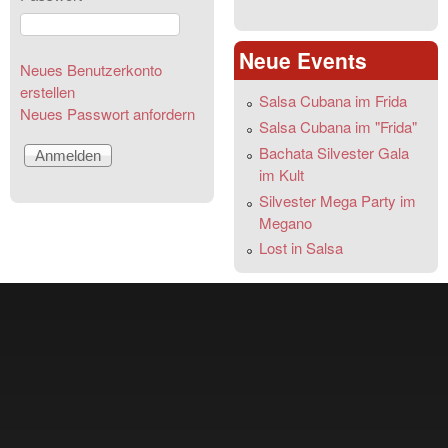
Neue Events
Neues Benutzerkonto
erstellen
Salsa Cubana im Frida
Neues Passwort anfordern
Salsa Cubana im "Frida"
Bachata Silvester Gala
im Kult
Silvester Mega Party im
Megano
Lost in Salsa