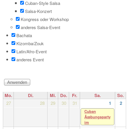
Cuban-Style Salsa
Salsa-Konzert
Kongress oder Workshop
anderes Salsa-Event
Bachata
Kizomba/Zouk
Latin/Afro-Event
anderes Event
Mo.
Di.
Mi.
Do.
Fr.
Sa.
So.
27
28
29
30
31
1
2
Cuban
Ãœbungsparty
im