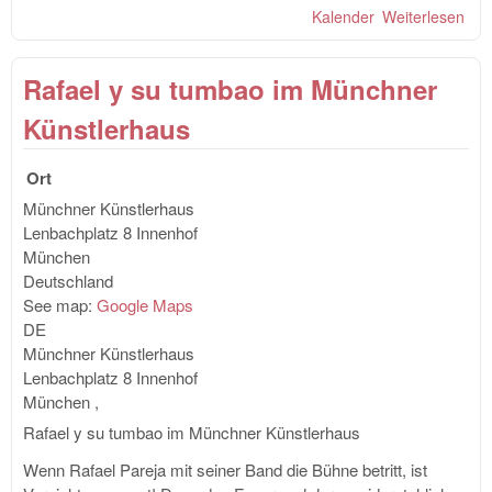
Kalender
Weiterlesen
übe
Aug
Silv
Rafael y su tumbao im Münchner
Sal
Nig
Künstlerhaus
Ort
Münchner Künstlerhaus
Lenbachplatz 8
Innenhof
München
Deutschland
See map:
Google Maps
DE
Münchner Künstlerhaus
Lenbachplatz 8
Innenhof
München
,
Rafael y su tumbao im Münchner Künstlerhaus
Wenn Rafael Pareja mit seiner Band die Bühne betritt, ist