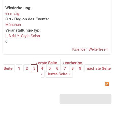
Wiederholung:
einmalig
Ort / Region des Events:
München
Veranstaltungs-Typ:
L.A./N.Y.-Style Salsa
0
Kalender
Weiterlesen
übe
ON
PA
« erste Seite
‹ vorherige
mit
Seiten
Seite
1
2
3
4
5
6
7
8
9
nächste Seite
& B
›
letzte Seite »
Are
"A
DE
OF
TÜ