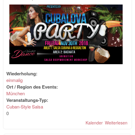
Wiederholung:
einmalig
Ort / Region des Events:
München
Veranstaltungs-Typ:
Cuban-Style Salsa
0
Kalender
Weiterlesen
übe
CU