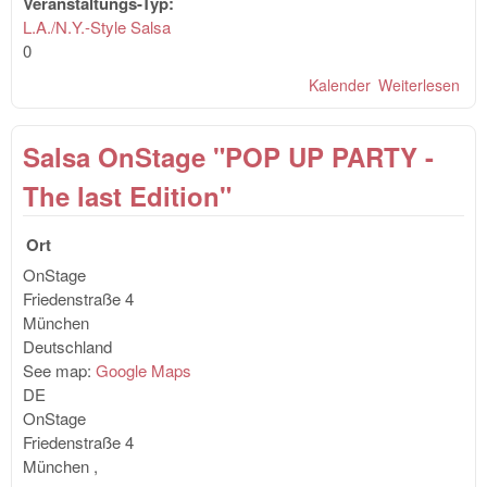
Veranstaltungs-Typ:
L.A./N.Y.-Style Salsa
0
Kalender
Weiterlesen
übe
Val
´s P
Salsa OnStage "POP UP PARTY -
mit
Bac
The last Edition"
Wor
mit
Ort
GAR
Sal
OnStage
Sen
Friedenstraße 4
Are
München
Deutschland
See map:
Google Maps
DE
OnStage
Friedenstraße 4
München
,