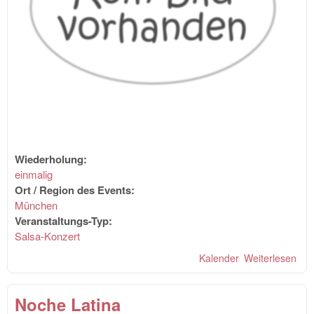
Wiederholung:
einmalig
Ort / Region des Events:
München
Veranstaltungs-Typ:
Salsa-Konzert
Kalender
Weiterlesen
übe
y s
im 
Noche Latina
Kün