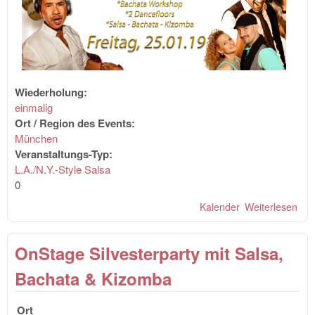
Wiederholung:
einmalig
Ort / Region des Events:
München
Veranstaltungs-Typ:
L.A./N.Y.-Style Salsa
0
Kalender
Weiterlesen
übe
Sal
OnS
OnStage Silvesterparty mit Salsa,
"P
UP
Bachata & Kizomba
PAR
The
Ort
Edit