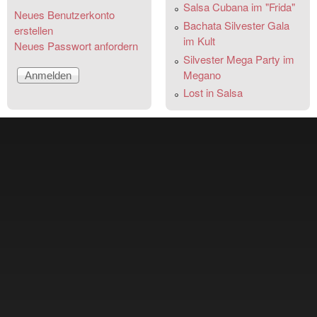
Salsa Cubana im "Frida"
Neues Benutzerkonto
Bachata Silvester Gala
erstellen
im Kult
Neues Passwort anfordern
Silvester Mega Party im
Megano
Lost in Salsa