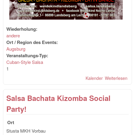
Wiederholung:
andere
Ort / Region des Events:
Augsburg
Veranstaltungs-Typ:
Cuban-Style Salsa
1
Kalender
Weiterlesen
übe
No
Lat
Salsa Bachata Kizomba Social
Party!
Ort
Stusta MKH Vorbau