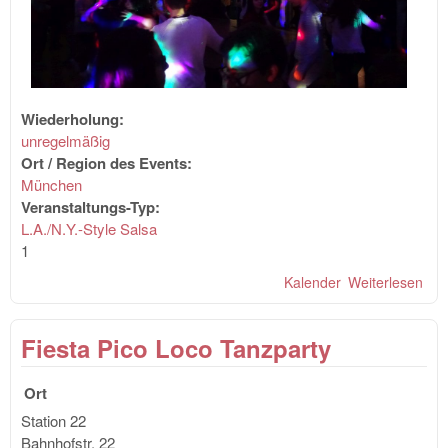
Wiederholung:
unregelmäßig
Ort / Region des Events:
München
Veranstaltungs-Typ:
L.A./N.Y.-Style Salsa
1
Kalender
Weiterlesen
übe
Sal
Bac
Fiesta Pico Loco Tanzparty
Kiz
Soc
Par
Ort
Station 22
Bahnhofstr. 22