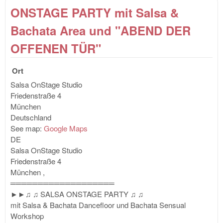
PAR
ONSTAGE PARTY mit Salsa &
& B
& S
Bachata Area und "ABEND DER
Bo
Wor
OFFENEN TÜR"
Ort
Salsa OnStage Studio
Friedenstraße 4
München
Deutschland
See map:
Google Maps
DE
Salsa OnStage Studio
Friedenstraße 4
München
,
═══════════════════
►►♫ ♫ SALSA ONSTAGE PARTY ♫ ♫
mit Salsa & Bachata Dancefloor und Bachata Sensual
Workshop