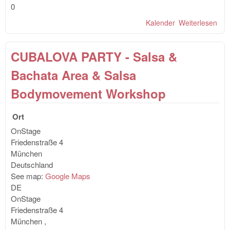
0
Kalender
Weiterlesen
übe
OnS
Sil
CUBALOVA PARTY - Salsa &
mit
Bac
Bachata Area & Salsa
Kiz
Bodymovement Workshop
Ort
OnStage
Friedenstraße 4
München
Deutschland
See map:
Google Maps
DE
OnStage
Friedenstraße 4
München
,