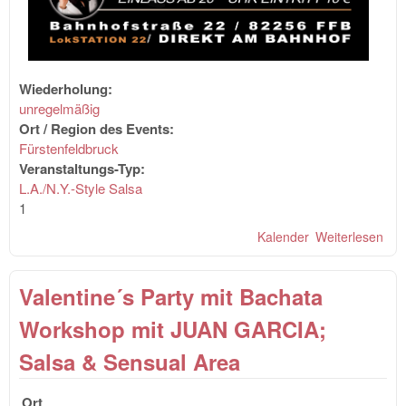
Wiederholung:
unregelmäßig
Ort / Region des Events:
Fürstenfeldbruck
Veranstaltungs-Typ:
L.A./N.Y.-Style Salsa
1
Kalender
Weiterlesen
übe
Fie
Pic
Valentine´s Party mit Bachata
Tan
Workshop mit JUAN GARCIA;
Salsa & Sensual Area
Ort