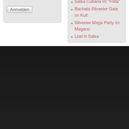
Salsa Cubana im "Frida"
Bachata Silvester Gala
im Kult
Silvester Mega Party im
Megano
Lost in Salsa