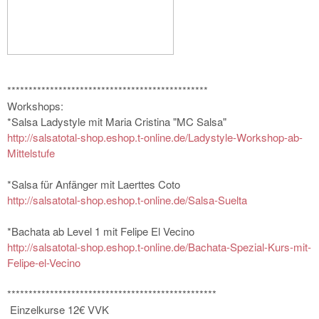
**************************
*********************
Workshops:
*Salsa Ladystyle mit Maria Cristina "MC Salsa"
http://salsatotal-shop.esh
op.t-online.de/Ladystyle-W
orkshop-ab-
Mittelstufe
*Salsa für Anfänger mit Laerttes Coto
http://salsatotal-shop.esh
op.t-online.de/Salsa-Suelt
a
*Bachata ab Level 1 mit Felipe El Vecino
http://salsatotal-shop.esh
op.t-online.de/Bachata-Spe
zial-Kurs-mit-
Felipe-el-Ve
cino
**************************
***********************
Einzelkurse 12€ VVK