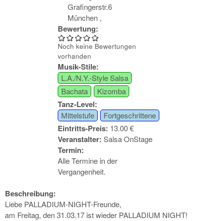
Grafingerstr.6
München
,
Bewertung:
Noch keine Bewertungen
vorhanden
Musik-Stile:
L.A./N.Y.-Style Salsa
Bachata
Kizomba
Tanz-Level:
Mittelstufe
Fortgeschrittene
Eintritts-Preis:
13.00 €
Veranstalter:
Salsa OnStage
Termin:
Alle Termine in der
Vergangenheit.
Beschreibung:
Liebe PALLADIUM-NIGHT-Freunde,
am Freitag, den 31.03.17 ist wieder PALLADIUM NIGHT!