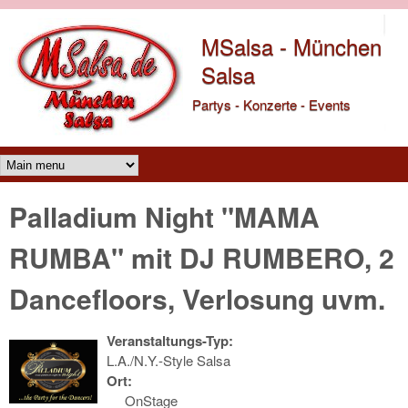
Direkt zum Inhalt
MSalsa - München
Salsa
Partys - Konzerte - Events
Main menu
Palladium Night "MAMA
RUMBA" mit DJ RUMBERO, 2
Dancefloors, Verlosung uvm.
Veranstaltungs-Typ:
L.A./N.Y.-Style Salsa
Ort:
OnStage