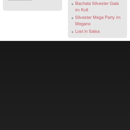
Bachata Silvester Gala
im Kult
Silvester Mega Party im
Megano
Lost in Salsa