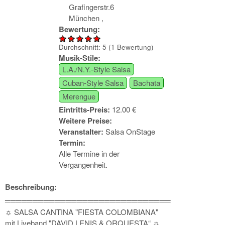
Grafingerstr.6
München
,
Bewertung:
Durchschnitt:
5
(
1
Bewertung)
Musik-Stile:
L.A./N.Y.-Style Salsa
Cuban-Style Salsa
Bachata
Merengue
Eintritts-Preis:
12.00 €
Weitere Preise:
Veranstalter:
Salsa OnStage
Termin:
Alle Termine in der
Vergangenheit.
Beschreibung:
══════════════════════════════
☼ SALSA CANTINA "FIESTA COLOMBIANA"
mit Liveband "DAVID LENIS & ORQUESTA“ ☼