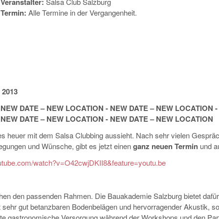
Veranstalter:
Salsa Club Salzburg
Termin:
Alle Termine in der Vergangenheit.
2013
 NEW DATE – NEW LOCATION - NEW DATE – NEW LOCATION -
 NEW DATE – NEW LOCATION - NEW DATE – NEW LOCATION
es heuer mit dem Salsa Clubbing aussieht. Nach sehr vielen Gesprä
regungen und Wünsche, gibt es jetzt einen
ganz neuen Termin
und a
outube.com/watch?v=O42cwjDKII8&feature=youtu.be
en den passenden Rahmen. Die Bauakademie Salzburg bietet dafür e
 sehr gut betanzbaren Bodenbelägen und hervorragender Akustik, sow
te gastronomische Versorgung während der Workshops und den Par