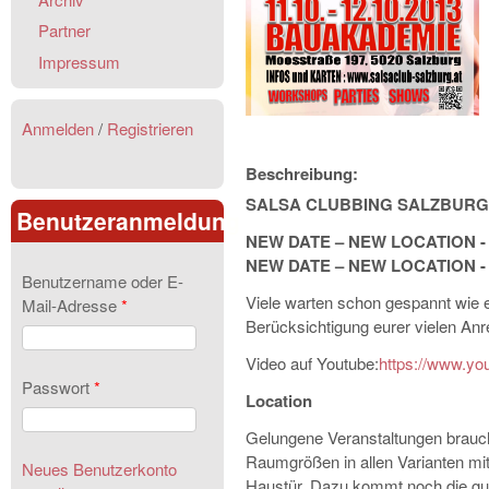
Partner
Impressum
Anmelden
/
Registrieren
Beschreibung:
SALSA CLUBBING SALZBURG 
Benutzeranmeldung
NEW DATE – NEW LOCATION -
NEW DATE – NEW LOCATION -
Benutzername oder E-
Viele warten schon gespannt wie 
Mail-Adresse
*
Berücksichtigung eurer vielen An
Video auf Youtube:
https://www.y
Passwort
*
Location
Gelungene Veranstaltungen brauch
Raumgrößen in allen Varianten mit
Neues Benutzerkonto
Haustür. Dazu kommt noch die gu