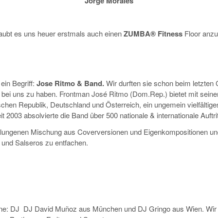
Jorge Morales
ubt es uns heuer erstmals auch einen
ZUMBA® Fitness
Floor anzu
 ein Begriff:
Jose Ritmo & Band.
Wir durften sie schon beim letzten
r bei uns zu haben. Frontman José Ritmo (Dom.Rep.) bietet mit sein
chen Republik, Deutschland und Österreich, ein ungemein vielfältig
t 2003 absolvierte die Band über 500 nationale & internationale Auftrit
gelungenen Mischung aus Coverversionen und Eigenkompositionen un
 und Salseros zu entfachen.
zene: DJ DJ David Muñoz aus München und DJ Gringo aus Wien. Wir h