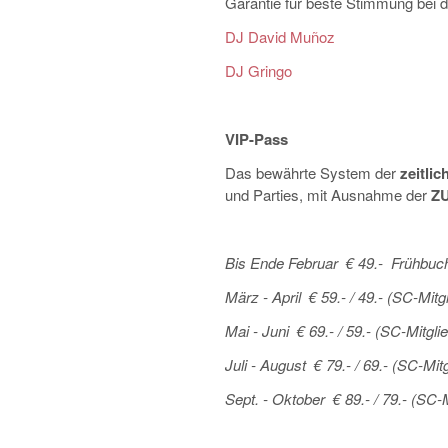
Garantie für beste Stimmung bei 
DJ David Muñoz
DJ Gringo
VIP-Pass
Das bewährte System der
zeitlic
und Parties, mit Ausnahme der
ZU
Bis Ende Februar
€ 49.- Frühbuch
März - April
€ 59.- / 49.- (SC-Mitg
Mai - Juni
€ 69.- / 59.- (SC-Mitgli
Juli - August
€ 79.- / 69.- (SC-Mit
Sept. - Oktober
€ 89.- / 79.- (SC-