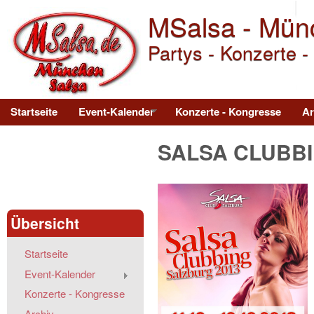
MSalsa - Mün
Partys - Konzerte -
Main menu
Startseite
Event-Kalender
Konzerte - Kongresse
Ar
SALSA CLUBBI
Übersicht
Startseite
Event-Kalender
Konzerte - Kongresse
Archiv