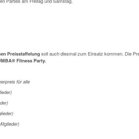
den Parties am Freitag und Samstag.
hen Preisstaffelung
soll auch diesmal zum Einsatz kommen. Die Pre
MBA® Fitness Party.
erpreis für alle
lieder)
eder)
glieder)
Mitglieder)