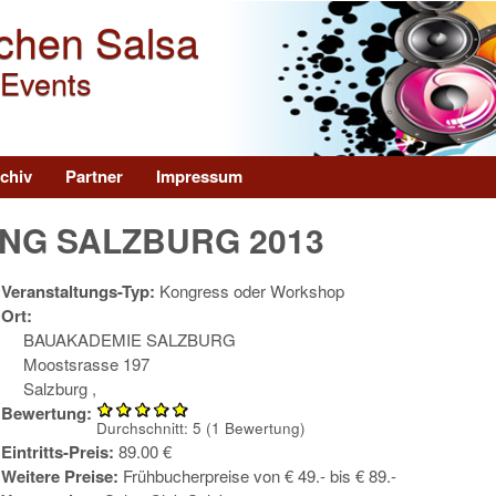
Direkt zum Inhalt
chen Salsa
 Events
chiv
Partner
Impressum
NG SALZBURG 2013
Veranstaltungs-Typ:
Kongress oder Workshop
Ort:
BAUAKADEMIE SALZBURG
Moostsrasse 197
Salzburg
,
Bewertung:
Durchschnitt:
5
(
1
Bewertung)
Eintritts-Preis:
89.00 €
Weitere Preise:
Frühbucherpreise von € 49.- bis € 89.-