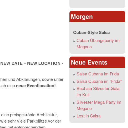
Morgen
Cuban-Style Salsa
Cuban Übungsparty im
Megano
Neue Events
 NEW DATE – NEW LOCATION -
Salsa Cubana im Frida
chen und Abklärungen, sowie unter
Salsa Cubana im "Frida"
uch eine
neue Eventlocation!
Bachata Silvester Gala
im Kult
Silvester Mega Party im
Megano
ine preisgekrönte Architektur,
Lost in Salsa
ie sehr viele Parkplätze vor der
ties mit entsprechendem