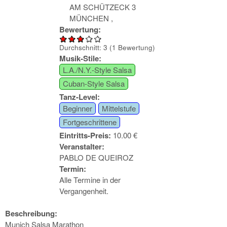
AM SCHÜTZECK 3
MÜNCHEN
,
Bewertung:
Durchschnitt:
3
(
1
Bewertung)
Musik-Stile:
L.A./N.Y.-Style Salsa
Cuban-Style Salsa
Tanz-Level:
Beginner
Mittelstufe
Fortgeschrittene
Eintritts-Preis:
10.00 €
Veranstalter:
PABLO DE QUEIROZ
Termin:
Alle Termine in der
Vergangenheit.
Beschreibung:
Munich Salsa Marathon