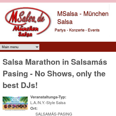
Direkt zum Inhalt
MSalsa - München
Salsa
Partys - Konzerte - Events
Main menu
Salsa Marathon in Salsamás
Pasing - No Shows, only the
best DJs!
Veranstaltungs-Typ:
L.A./N.Y.-Style Salsa
Ort:
SALSAMÁS-PASING