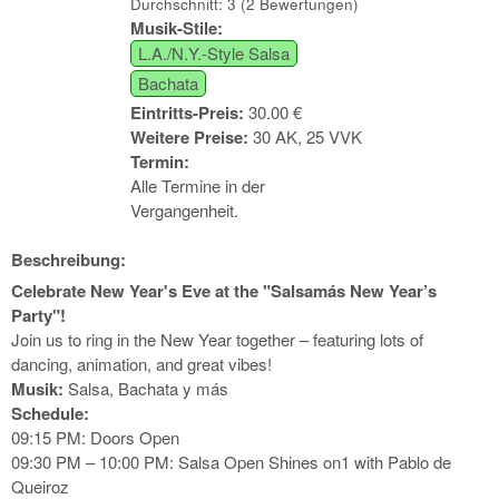
Durchschnitt:
3
(
2
Bewertungen)
Musik-Stile:
L.A./N.Y.-Style Salsa
Bachata
Eintritts-Preis:
30.00 €
Weitere Preise:
30 AK, 25 VVK
Termin:
Alle Termine in der
Vergangenheit.
Beschreibung:
Celebrate New Year's Eve at the "Salsamás New Year’s
Party"!
Join us to ring in the New Year together – featuring lots of
dancing, animation, and great vibes!
Musik:
Salsa, Bachata y más
Schedule:
09:15 PM: Doors Open
09:30 PM – 10:00 PM: Salsa Open Shines on1 with Pablo de
Queiroz