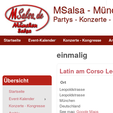
MSalsa - Mün
Partys - Konzerte -
Main menu
Startseite
Event-Kalender
Konzerte - Kongresse
Ar
einmalig
Latin am Corso L
Übersicht
Ort
Leopoldstrasse
Startseite
Leopoldstrasse
Event-Kalender
München
Konzerte - Kongresse
Deutschland
See map:
Google Maps
Archiv