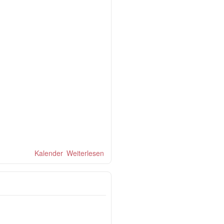
Kalender
Weiterlesen
über Latin am Corso Leopold