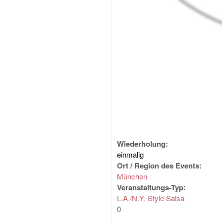
Wiederholung:
einmalig
Ort / Region des Events:
München
Veranstaltungs-Typ:
L.A./N.Y.-Style Salsa
0