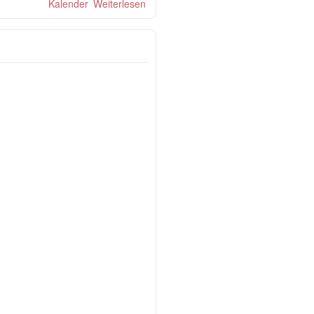
Kalender
Weiterlesen
über Salsa Night in München
Grasbrunn