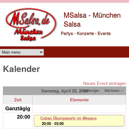
Direkt zum Inhalt
MSalsa - München
Salsa
Partys - Konzerte - Events
Main menu
Kalender
Neues Event eintragen
Samstag, April 25, 2026
« Vorheriger
Nächster »
Zeit
Elemente
Ganztägig
20:00
Cuban Übungsparty im Megano
20:00
-
03:00