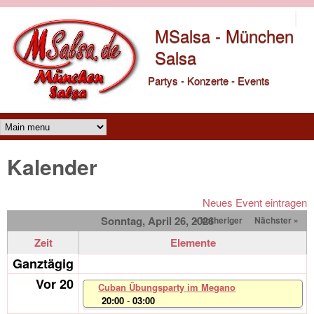
Direkt zum Inhalt
MSalsa - München
Salsa
Partys - Konzerte - Events
Main menu
Kalender
Neues Event eintragen
Sonntag, April 26, 2026
« Vorheriger
Nächster »
Zeit
Elemente
Ganztägig
Vor 20
Cuban Übungsparty im Megano
20:00
-
03:00