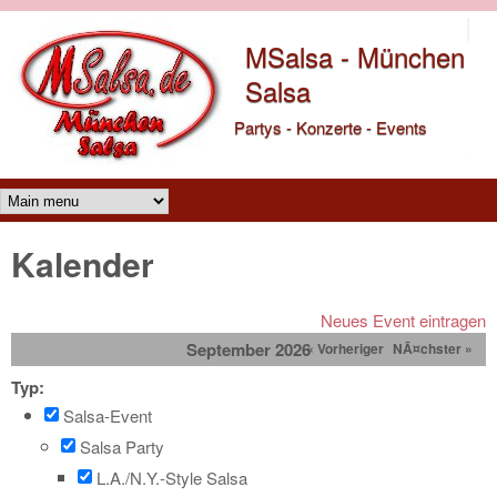
Direkt zum Inhalt
MSalsa - München
Salsa
Partys - Konzerte - Events
Main menu
Kalender
Neues Event eintragen
September 2026
« Vorheriger
NÃ¤chster »
Typ:
Salsa-Event
Salsa Party
L.A./N.Y.-Style Salsa