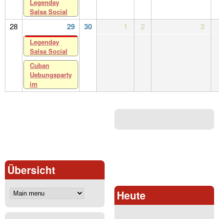
Legenday
Salsa Social
28
29
30
1
2
3
Legenday
Salsa Social
Cuban
Uebungsparty
im
Übersicht
Heute