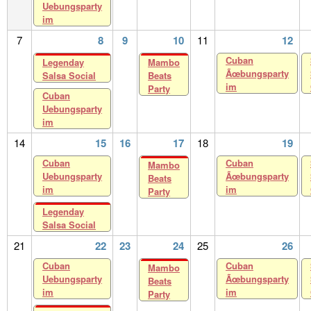
Uebungsparty
im
7
8
9
10
11
12
Cuban
Legenday
Mambo
Ãœbungsparty
Salsa Social
Beats
im
Party
Cuban
Uebungsparty
im
14
15
16
17
18
19
Cuban
Cuban
Mambo
Uebungsparty
Ãœbungsparty
Beats
im
im
Party
Legenday
Salsa Social
21
22
23
24
25
26
Cuban
Cuban
Mambo
Uebungsparty
Ãœbungsparty
Beats
im
im
Party