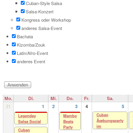
Cuban-Style Salsa
Salsa-Konzert
Kongress oder Workshop
anderes Salsa-Event
Bachata
Kizomba/Zouk
Latin/Afro-Event
anderes Event
Mo.
Di.
Mi.
Do.
Fr.
Sa.
31
1
2
3
4
5
Cuban
Legenday
Mambo
Ãœbungsparty
Salsa Social
Beats
im
Party
Cuban